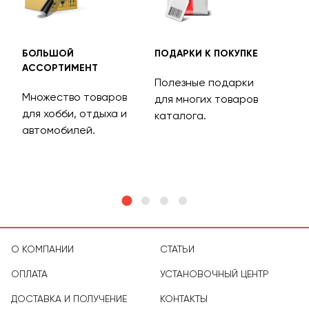
БОЛЬШОЙ
ПОДАРКИ К ПОКУПКЕ
БЕС
АССОРТИМЕНТ
ДОС
Полезные подарки
Множество товаров
Дос
для многих товаров
для хобби, отдыха и
на 
каталога.
м
автомобилей.
асс
тов
О КОМПАНИИ
СТАТЬИ
ОПЛАТА
УСТАНОВОЧНЫЙ ЦЕНТР
ДОСТАВКА И ПОЛУЧЕНИЕ
КОНТАКТЫ