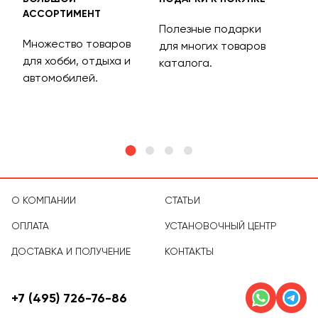
АССОРТИМЕНТ
ДОС
Полезные подарки
Множество товаров
Дос
для многих товаров
для хобби, отдыха и
на 
каталога.
м
автомобилей.
асс
тов
О КОМПАНИИ
СТАТЬИ
ОПЛАТА
УСТАНОВОЧНЫЙ ЦЕНТР
ДОСТАВКА И ПОЛУЧЕНИЕ
КОНТАКТЫ
+7 (495) 726-76-86