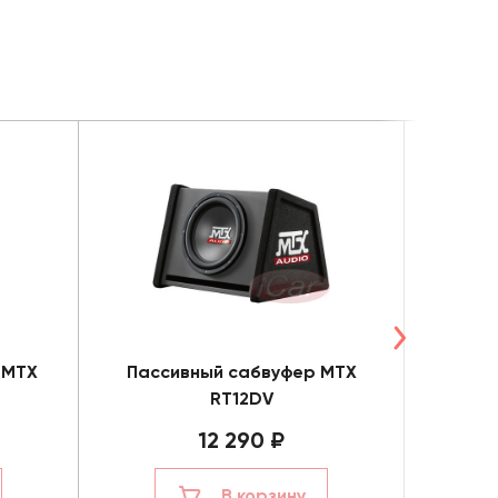
 MTX
Пассивный сабвуфер MTX
Акт
RT12DV
12 290 ₽
В корзину