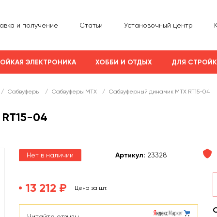
авка и получение
Статьи
Установочный центр
ОЙКАЯ ЭЛЕКТРОНИКА
ХОББИ И ОТДЫХ
ДЛЯ СТРОЙ
/
Сабвуферы
/
Сабвуферы MTX
/
Сабвуферный динамик MTX RT15-04
RT15-04
Нет в наличии
Арт
икул
:
23328
13 212 ₽
Цена за шт.
Читайте отзывы