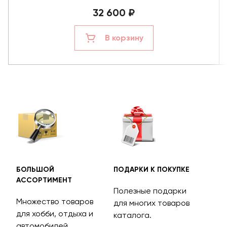
32 600 ₽
В корзину
БОЛЬШОЙ
ПОДАРКИ К ПОКУПКЕ
БЕС
АССОРТИМЕНТ
ДОС
Полезные подарки
Множество товаров
Дос
для многих товаров
для хобби, отдыха и
на 
каталога.
м
автомобилей.
асс