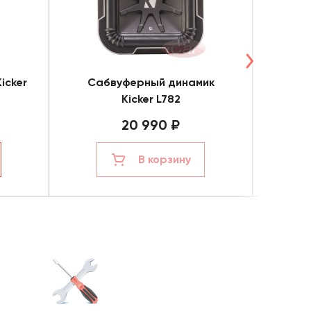
icker
Сабвуферный динамик
Саб
Kicker L782
20 990 ₽
В корзину