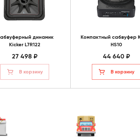
абвуферный динамик
Компактный сабвуфер K
Kicker L7R122
HS10
27 498 ₽
44 640 ₽
В корзину
В корзину