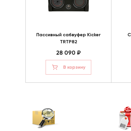
Пассивный сабвуфер Kicker
С
TRTP82
28 090 ₽
В корзину