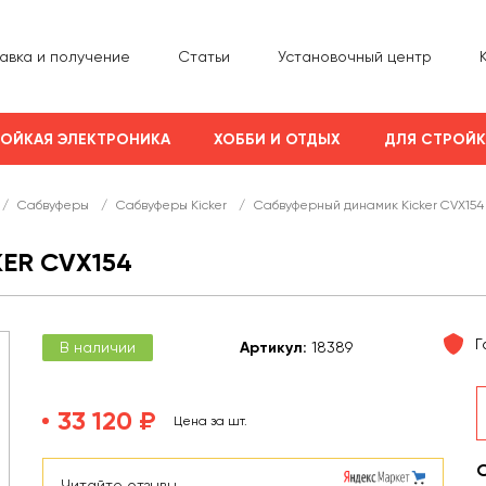
авка и получение
Статьи
Установочный центр
ОЙКАЯ ЭЛЕКТРОНИКА
ХОББИ И ОТДЫХ
ДЛЯ СТРОЙ
/
Сабвуферы
/
Сабвуферы Kicker
/
Сабвуферный динамик Kicker CVX154
ER CVX154
Г
В наличии
Арт
икул
:
18389
33 120 ₽
Цена за шт.
Читайте отзывы