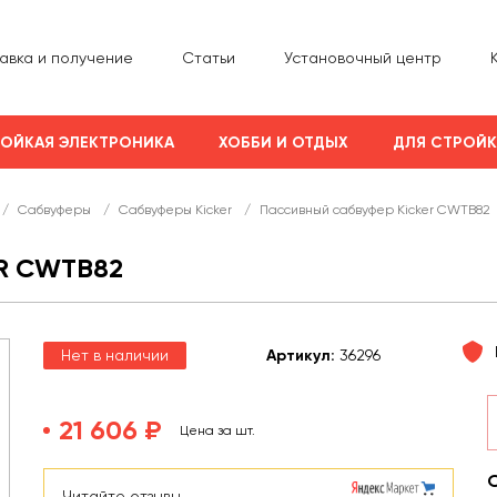
авка и получение
Статьи
Установочный центр
ОЙКАЯ ЭЛЕКТРОНИКА
ХОББИ И ОТДЫХ
ДЛЯ СТРОЙ
/
Сабвуферы
/
Сабвуферы Kicker
/
Пассивный сабвуфер Kicker CWTB82
R CWTB82
Нет в наличии
Арт
икул
:
36296
21 606 ₽
Цена за шт.
Читайте отзывы