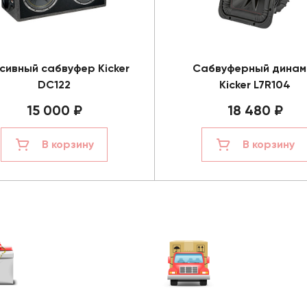
сивный сабвуфер Kicker
Сабвуферный динам
DC122
Kicker L7R104
15 000 ₽
18 480 ₽
В корзину
В корзину