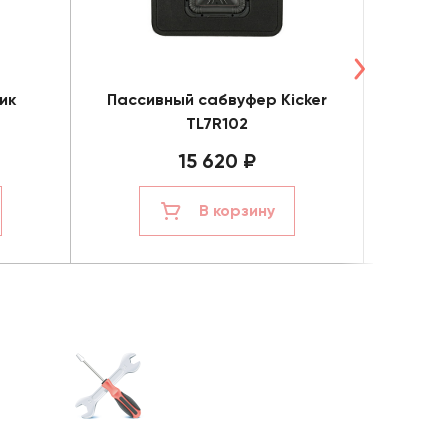
ик
Пассивный сабвуфер Kicker
Саб
TL7R102
15 620 ₽
В корзину