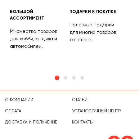
БОЛЬШОЙ
ПОДАРКИ К ПОКУПКЕ
БЕС
АССОРТИМЕНТ
ДОС
Полезные подарки
Множество товаров
Дос
для многих товаров
для хобби, отдыха и
на 
каталога.
м
автомобилей.
асс
тов
О КОМПАНИИ
СТАТЬИ
ОПЛАТА
УСТАНОВОЧНЫЙ ЦЕНТР
ДОСТАВКА И ПОЛУЧЕНИЕ
КОНТАКТЫ