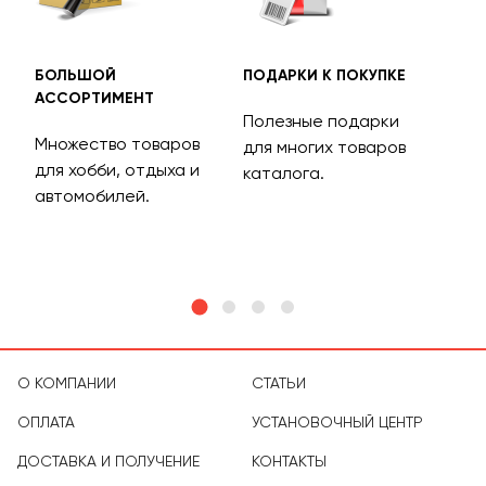
БОЛЬШОЙ
ПОДАРКИ К ПОКУПКЕ
БЕС
АССОРТИМЕНТ
ДОС
Полезные подарки
Множество товаров
Дос
для многих товаров
для хобби, отдыха и
на 
каталога.
м
автомобилей.
асс
тов
О КОМПАНИИ
СТАТЬИ
ОПЛАТА
УСТАНОВОЧНЫЙ ЦЕНТР
ДОСТАВКА И ПОЛУЧЕНИЕ
КОНТАКТЫ