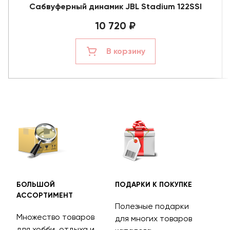
Сабвуферный динамик JBL Stadium 122SSI
10 720 ₽
В корзину
БОЛЬШОЙ
ПОДАРКИ К ПОКУПКЕ
БЕС
АССОРТИМЕНТ
ДОС
Полезные подарки
Множество товаров
Дос
для многих товаров
для хобби, отдыха и
на 