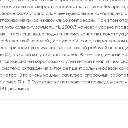
сключительные скоростные качества, а также беспреце
 Любые сколь угодно сложные музыкальные композиции с 
глаживания пиков и какой-либо компрессии. При этом отс
ет музыкальному замыслу. ML 2500.3 на новом уровне пр
ения. Чтобы еще выше поднять планку качества, конструк
обо жесткой версией диффузора V-cone, закрепленном н
двеса приносит увеличение эффективной рабочей площади
м (4") звуковой катушки расположен 95-мм неодимовый м
ется массивным короткозамкнутым витком в магнитной си
я система охлаждения включает центральный осевой кана
аметра. Это очень мощный сабвуфер, способный работать
 менее 17 л. В Руководстве пользователя приведены все
 НЧ-динамику.