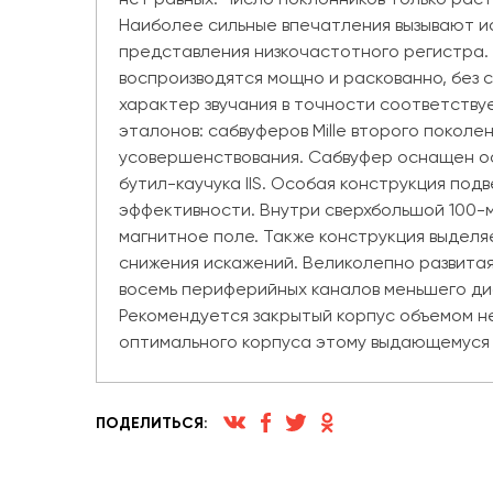
Наиболее сильные впечатления вызывают и
представления низкочастотного регистра.
воспроизводятся мощно и раскованно, без с
характер звучания в точности соответству
эталонов: сабвуферов Mille второго покол
усовершенствования. Сабвуфер оснащен ос
бутил-каучука IIS. Особая конструкция по
эффективности. Внутри сверхбольшой 100-м
магнитное поле. Также конструкция выделя
снижения искажений. Великолепно развита
восемь периферийных каналов меньшего ди
Рекомендуется закрытый корпус объемом не
оптимального корпуса этому выдающемуся
ПОДЕЛИТЬСЯ: