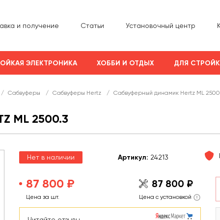
авка и получение
Статьи
Установочный центр
ОЙКАЯ ЭЛЕКТРОНИКА
ХОББИ И ОТДЫХ
ДЛЯ СТРОЙ
/
Сабвуферы
/
Сабвуферы Hertz
/
Сабвуферный динамик Hertz ML 2500
 ML 2500.3
Нет в наличии
Арт
икул
:
24213
87 800 ₽
87 800 ₽
Цена за шт.
Цена с установкой
Читайте отзывы