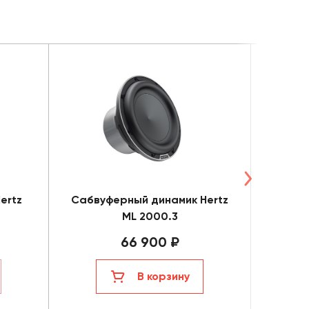
ertz
Сабвуферный динамик Hertz
Пасси
ML 2000.3
66 900 ₽
В корзину