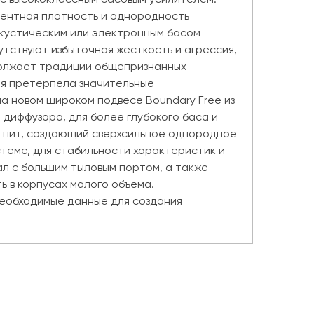
дентная плотность и однородность
акустическим или электронным басом
утствуют избыточная жесткость и агрессия,
одолжает традиции общепризнанных
ция претерпела значительные
а новом широком подвесе Boundary Free из
 диффузора, для более глубокого баса и
агнит, создающий сверхсильное однородное
стеме, для стабильности характеристик и
л с большим тыловым портом, а также
 в корпусах малого объема.
 необходимые данные для создания