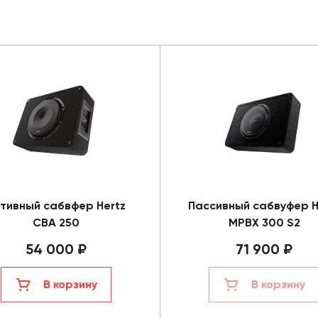
тивный сабвфер Hertz
Пассивный сабвуфер H
CBA 250
MPBX 300 S2
54 000 ₽
71 900 ₽
В корзину
В корзину