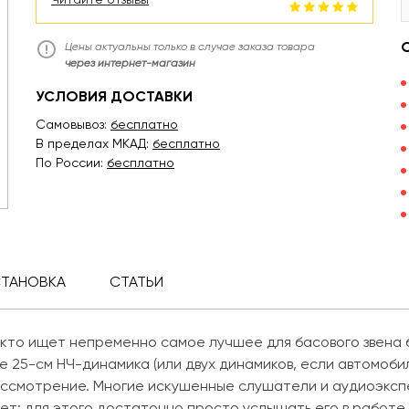
Цены актуальны только в случае заказа товара
через интернет-магазин
УСЛОВИЯ ДОСТАВКИ
Самовывоз:
бесплатно
В пределах МКАД:
бесплатно
По России:
бесплатно
СТАНОВКА
СТАТЬИ
 кто ищет непременно самое лучшее для басового звена
 25-см НЧ-динамика (или двух динамиков, если автомобил
ссмотрение. Многие искушенные слушатели и аудиоэкспе
тет: для этого достаточно просто услышать его в работе