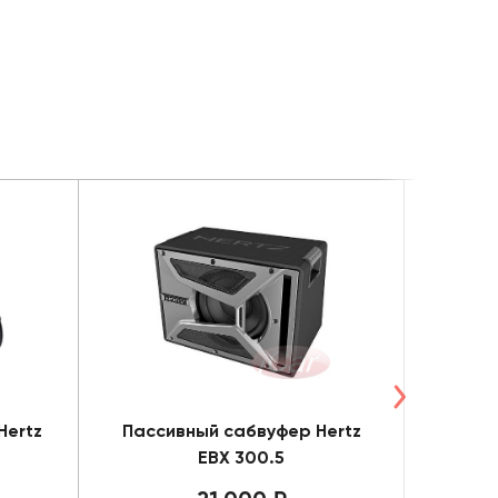
Hertz
Пассивный сабвуфер Hertz
Сабву
EBX 300.5