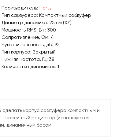
Производитель:
Hertz
Тип сабвуфера: Компактный сабвуфер
Диаметр динамика: 25 см (10")
Мощность RMS, Вт: 300
Сопротивление, Ом: 4
Чувствительность, дБ: 92
Тип корпуса: Закрытый
Нижняя частота, Гц: 38
Количество динамиков: 1
Ширина корпуса, мм: 670
Высота корпуса, мм: 403
Глубина корпуса, мм: 119
о сделать корпус сабвуфера компактным и
 - пассивный радиатор (используется
им, динамичным басом.