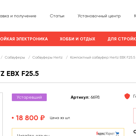
авка и получение
Статьи
Установочный центр
ОЙКАЯ ЭЛЕКТРОНИКА
ХОББИ И ОТДЫХ
ДЛЯ СТРОЙ
/
Сабвуферы
/
Сабвуферы Hertz
/
Компактный сабвуфер Hertz EBX F25.5
 EBX F25.5
Г
Устаревший
Арт
икул
:
6698
18 800 ₽
Цена за шт.
Читайте отзывы