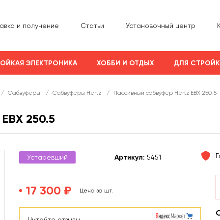
авка и получение
Статьи
Установочный центр
ОЙКАЯ ЭЛЕКТРОНИКА
ХОББИ И ОТДЫХ
ДЛЯ СТРОЙ
/
Сабвуферы
/
Сабвуферы Hertz
/
Пассивный сабвуфер Hertz EBX 250.5
EBX 250.5
Г
Устаревший
Арт
икул
:
5451
17 300 ₽
Цена за шт.
Читайте отзывы