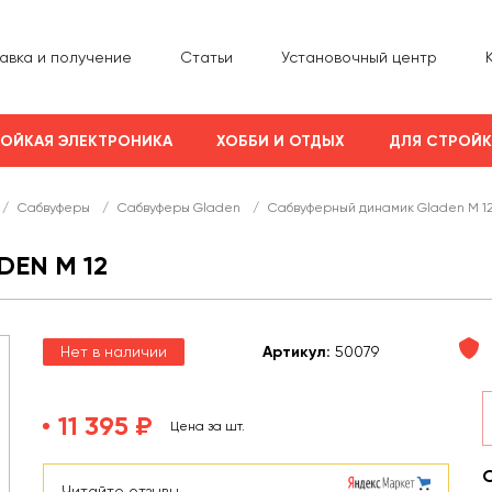
авка и получение
Статьи
Установочный центр
ОЙКАЯ ЭЛЕКТРОНИКА
ХОББИ И ОТДЫХ
ДЛЯ СТРОЙ
/
Сабвуферы
/
Сабвуферы Gladen
/
Сабвуферный динамик Gladen M 1
EN M 12
Нет в наличии
Арт
икул
:
50079
11 395 ₽
Цена за шт.
Читайте отзывы