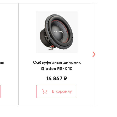
ик
Сабвуферный динамик
Саб
Gladen RS-X 10
14 847 ₽
В корзину