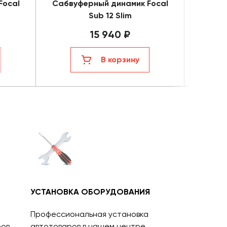
Focal
Сабвуферный динамик Focal
Пасси
Sub 12 Slim
15 940 ₽
В корзину
УСТАНОВКА ОБОРУДОВАНИЯ
Профессиональная установка
ов.
автотоваров в нашем центре.