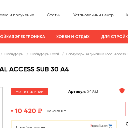
авка и получение
Статьи
Установочный центр
ОЙКАЯ ЭЛЕКТРОНИКА
ХОББИ И ОТДЫХ
ДЛЯ СТРОЙ
/
Сабвуферы
/
Сабвуферы Focal
/
Сабвуферный динамик Focal Access 
 ACCESS SUB 30 A4
Нет в наличии
Арт
икул
:
24933
10 420 ₽
Цена за шт.
Читайте отзывы