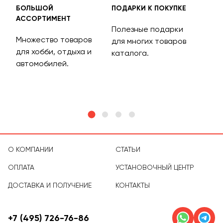
БОЛЬШОЙ
ПОДАРКИ К ПОКУПКЕ
БЕС
АССОРТИМЕНТ
ДОС
Полезные подарки
Множество товаров
Дос
для многих товаров
для хобби, отдыха и
на 
каталога.
м
автомобилей.
асс
тов
О КОМПАНИИ
СТАТЬИ
ОПЛАТА
УСТАНОВОЧНЫЙ ЦЕНТР
ДОСТАВКА И ПОЛУЧЕНИЕ
КОНТАКТЫ
+7 (495) 726-76-86