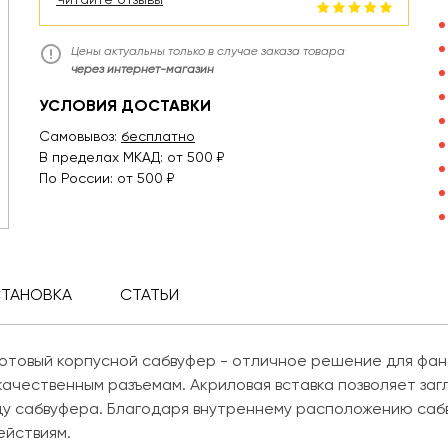
Цены актуальны только в случае заказа товара
через интернет-магазин
УСЛОВИЯ ДОСТАВКИ
Самовывоз:
бесплатно
В пределах МКАД: от 500 ₽
По России: от 500 ₽
СТАНОВКА
СТАТЬИ
отовый корпусной сабвуфер - отличное решение для фана
ачественным разъемам. Акриловая вставка позволяет загл
ду сабвуфера. Благодаря внутреннему расположению саб
ействиям.