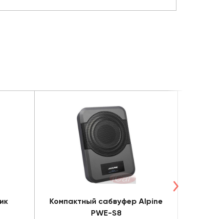
ик
Компактный сабвуфер Alpine
Саб
PWE-S8
A