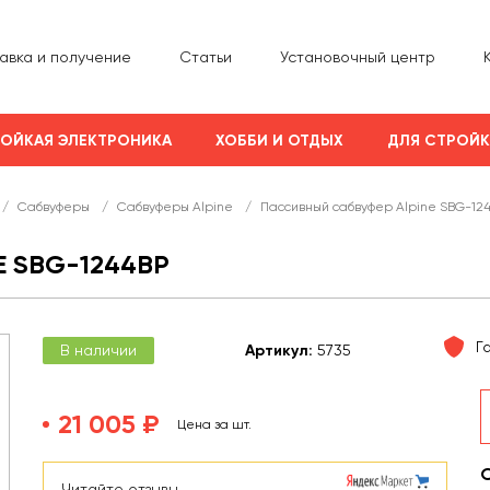
авка и получение
Статьи
Установочный центр
ОЙКАЯ ЭЛЕКТРОНИКА
ХОББИ И ОТДЫХ
ДЛЯ СТРОЙ
/
Сабвуферы
/
Сабвуферы Alpine
/
Пассивный сабвуфер Alpine SBG-12
 SBG-1244BP
Г
В наличии
Арт
икул
:
5735
21 005 ₽
Цена за шт.
Читайте отзывы