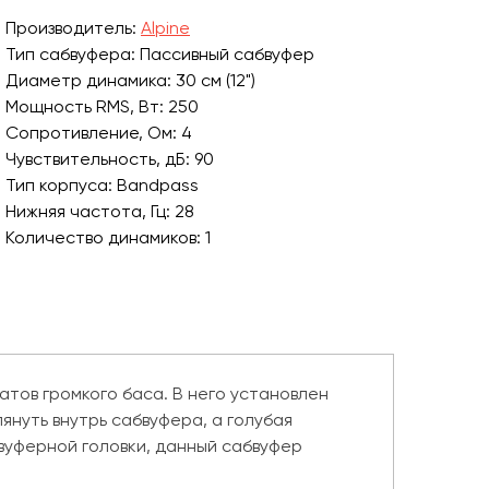
Производитель:
Alpine
Тип сабвуфера: Пассивный сабвуфер
Диаметр динамика: 30 см (12")
Мощность RMS, Вт: 250
Сопротивление, Ом: 4
Чувствительность, дБ: 90
Тип корпуса: Bandpass
Нижняя частота, Гц: 28
Количество динамиков: 1
Ширина корпуса, мм: 473
Высота корпуса, мм: 380
Глубина корпуса, мм: 414
тов громкого баса. В него установлен
януть внутрь сабвуфера, а голубая
вуферной головки, данный сабвуфер