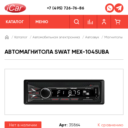
+7 (495) 726-76-86
КАТАЛОГ
МЕНЮ
/
Каталог
/
Автомобильная электроника
/
Автозвук
/
Магнитолы
/
АВТОМАГНИТОЛА SWAT MEX-1045UBA
Нет в наличии
Арт
:
35864
К сравнению