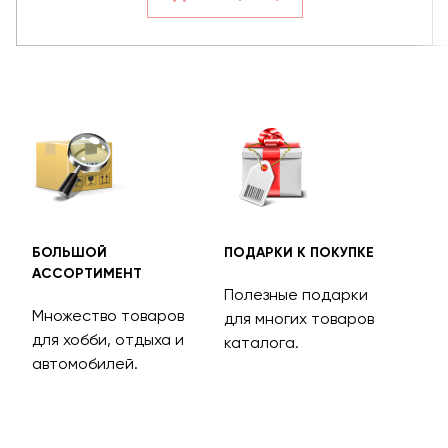
БОЛЬШОЙ
ПОДАРКИ К ПОКУПКЕ
БЕС
АССОРТИМЕНТ
ДОС
Полезные подарки
Множество товаров
Дос
для многих товаров
для хобби, отдыха и
на 
каталога.
м
автомобилей.
асс
тов