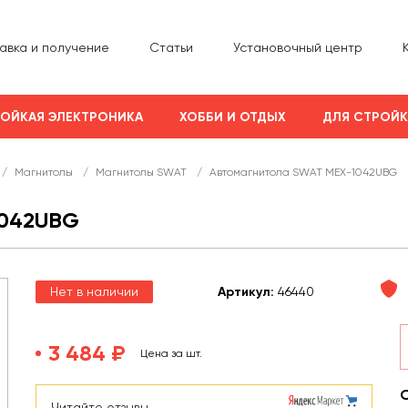
авка и получение
Статьи
Установочный центр
ОЙКАЯ ЭЛЕКТРОНИКА
ХОББИ И ОТДЫХ
ДЛЯ СТРОЙ
/
Магнитолы
/
Магнитолы SWAT
/
Автомагнитола SWAT MEX-1042UBG
042UBG
Нет в наличии
Арт
икул
:
46440
3 484 ₽
Цена за шт.
Читайте отзывы