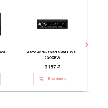
 WX-
Автомагнитола SWAT WX-
Авто
2003BW
3 187 ₽
В корзину