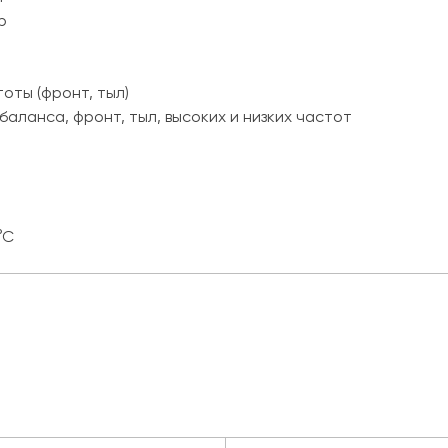
b
оты (фронт, тыл)
аланса, фронт, тыл, высоких и низких частот
°С