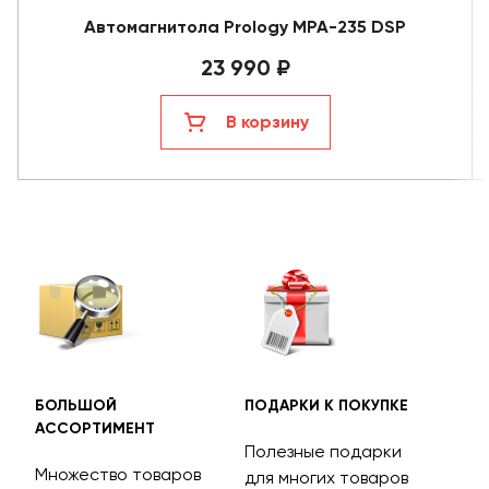
Автомагнитола Prology MPA-235 DSP
23 990 ₽
В корзину
БОЛЬШОЙ
ПОДАРКИ К ПОКУПКЕ
БЕС
АССОРТИМЕНТ
ДОС
Полезные подарки
Множество товаров
Дос
для многих товаров