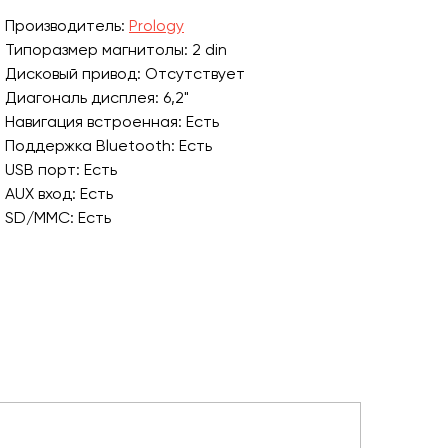
Производитель:
Prology
Типоразмер магнитолы: 2 din
Дисковый привод: Отсутствует
Диагональ дисплея: 6,2"
Навигация встроенная: Есть
Поддержка Bluetooth: Есть
USB порт: Есть
AUX вход: Есть
SD/MMC: Есть
Подсветка кнопок: Зеленая
Количество выходов RCA: 3 пары
Расположение USB: На передней панели