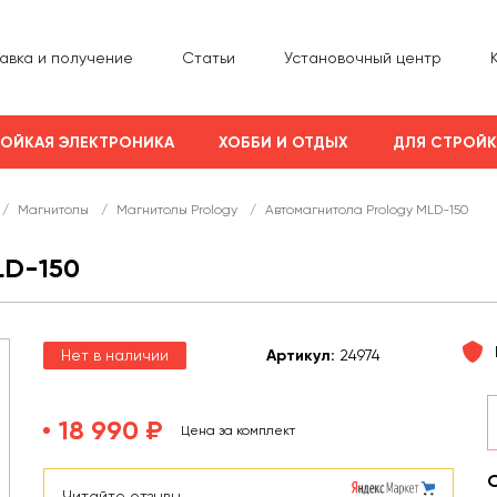
авка и получение
Статьи
Установочный центр
ОЙКАЯ ЭЛЕКТРОНИКА
ХОББИ И ОТДЫХ
ДЛЯ СТРОЙ
/
Магнитолы
/
Магнитолы Prology
/
Автомагнитола Prology MLD-150
D-150
Нет в наличии
Арт
икул
:
24974
18 990 ₽
Цена за комплект
Читайте отзывы