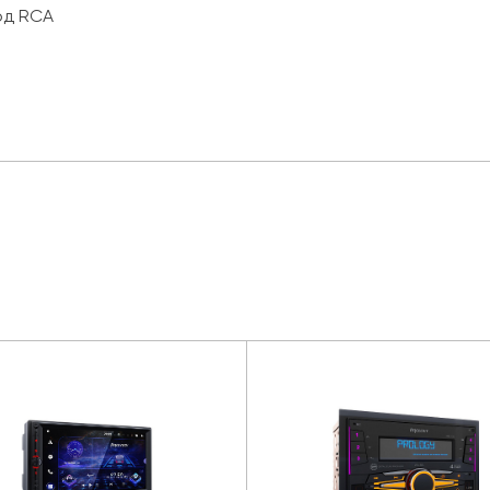
од RCA