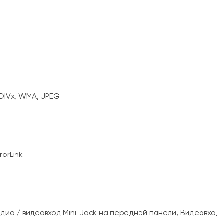
DIVx, WMA, JPEG
orLink
удио / видеовход Mini-Jack на передней панели, Видеовхо