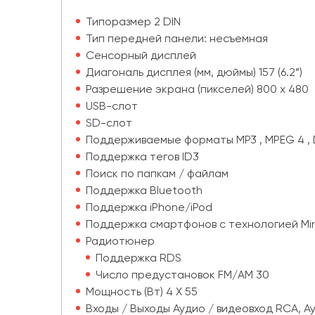
Типоразмер 2 DIN
Тип передней панели: несъемная
Сенсорный дисплей
Диагональ дисплея (мм, дюймы) 157 (6.2”)
Разрешение экрана (пикселей) 800 х 480
USB-слот
SD-слот
Поддерживаемые форматы MP3 , MPEG 4 , 
Поддержка тегов ID3
Поиск по папкам / файлам
Поддержка Bluetooth
Поддержка iPhone/iPod
Поддержка смартфонов с технологией Mirr
Радиотюнер
Поддержка RDS
Число предустановок FM/AM 30
Мощность (Вт) 4 X 55
Входы / Выходы Аудио / видеовход RCA, А