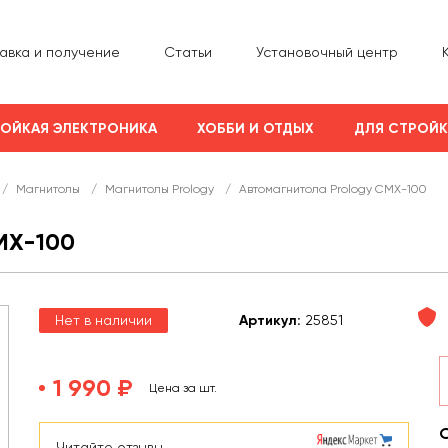
авка и получение
Статьи
Установочный центр
ОЙКАЯ ЭЛЕКТРОНИКА
ХОББИ И ОТДЫХ
ДЛЯ СТРОЙ
/
Магнитолы
/
Магнитолы Prology
/
Автомагнитола Prology CMX-100
X-100
Нет в наличии
Арт
икул
:
25851
1 990 ₽
Цена за шт.
Читайте отзывы