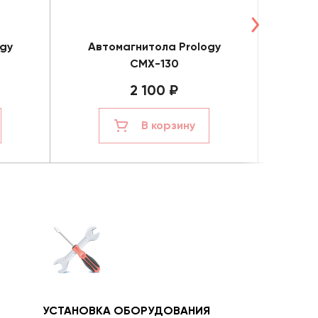
gy
Автомагнитола Prology
Авт
CMX-130
2 100 ₽
В корзину
УСТАНОВКА ОБОРУДОВАНИЯ