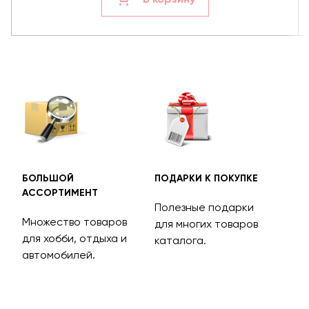
БОЛЬШОЙ
ПОДАРКИ К ПОКУПКЕ
БЕС
АССОРТИМЕНТ
ДОС
Полезные подарки
Множество товаров
Дос
для многих товаров
для хобби, отдыха и
на 
каталога.
м
автомобилей.
асс
тов