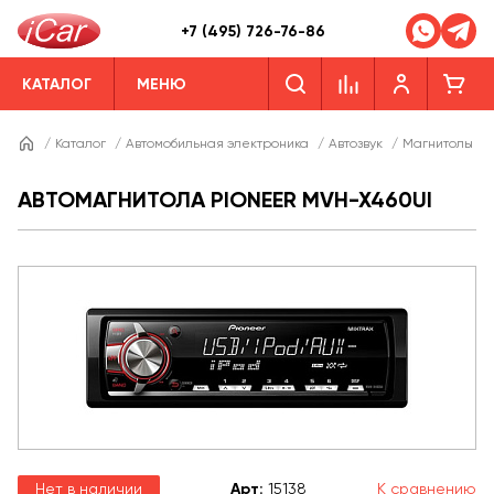
+7 (495) 726-76-86
КАТАЛОГ
МЕНЮ
/
Каталог
/
Автомобильная электроника
/
Автозвук
/
Магнитолы
/
АВТОМАГНИТОЛА PIONEER MVH-X460UI
Нет в наличии
Арт
:
15138
К сравнению