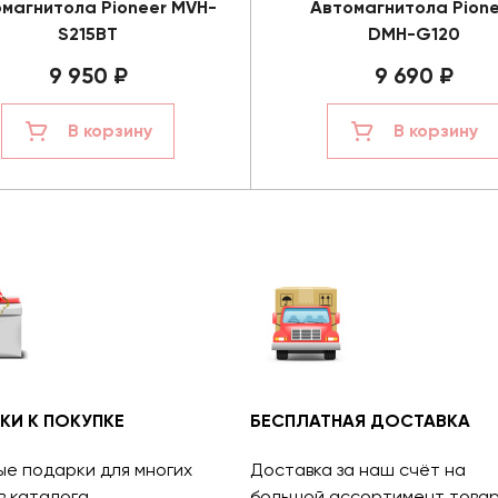
магнитола Pioneer MVH-
Автомагнитола Pione
S215BT
DMH-G120
9 950 ₽
9 690 ₽
В корзину
В корзину
КИ К ПОКУПКЕ
БЕСПЛАТНАЯ ДОСТАВКА
ые подарки для многих
Доставка за наш счёт на
в каталога.
большой ассортимент товар