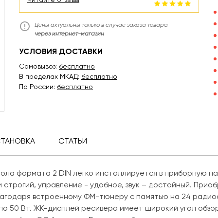
Цены актуальны только в случае заказа товара
через интернет-магазин
УСЛОВИЯ ДОСТАВКИ
Самовывоз:
бесплатно
В пределах МКАД:
бесплатно
По России:
бесплатно
СТАНОВКА
СТАТЬИ
ола формата 2 DIN легко инсталлируется в приборную п
 строгий, управление - удобное, звук – достойный. Прио
лагодаря встроенному ФМ-тюнеру с памятью на 24 радиос
 50 Вт. ЖК-дисплей ресивера имеет широкий угол обзор