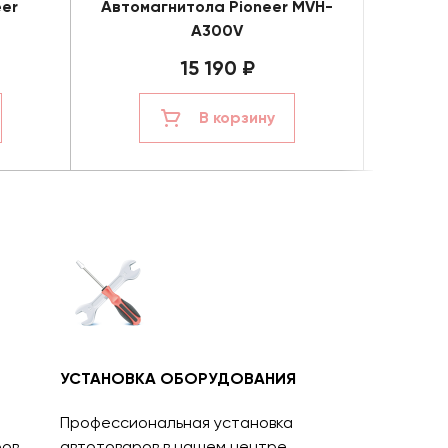
er
Автомагнитола Pioneer MVH-
Автом
A300V
15 190 ₽
В корзину
УСТАНОВКА ОБОРУДОВАНИЯ
Профессиональная установка
ов.
автотоваров в нашем центре.