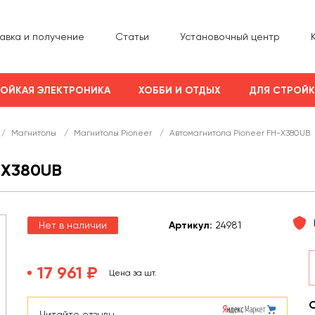
авка и получение
Статьи
Установочный центр
ОЙКАЯ ЭЛЕКТРОНИКА
ХОББИ И ОТДЫХ
ДЛЯ СТРОЙ
/
Магнитолы
/
Магнитолы Pioneer
/
Автомагнитола Pioneer FH-X380UB
-X380UB
Нет в наличии
Арт
икул
:
24981
17 961 ₽
Цена за шт.
Читайте отзывы