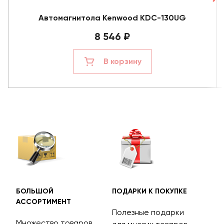
Автомагнитола Kenwood KDC-130UG
8 546 ₽
В корзину
БОЛЬШОЙ
ПОДАРКИ К ПОКУПКЕ
БЕС
АССОРТИМЕНТ
ДОС
Полезные подарки
Множество товаров
Дос