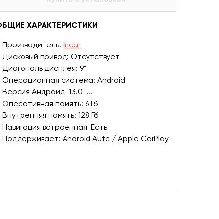
ОБЩИЕ ХАРАКТЕРИСТИКИ
Производитель:
Incar
Дисковый привод: Отсутствует
Диагональ дисплея: 9"
Операционная система: Android
Версия Андроид: 13.0-...
Оперативная память: 6 Гб
Внутренняя память: 128 Гб
Навигация встроенная: Есть
Поддерживает: Android Auto / Apple CarPlay
Поддержка Bluetooth: Есть
USB порт: Есть
Wi-Fi встроенный: Есть
Встроенный процессор: Есть
Подсветка кнопок: Многоцветная (RGB)
Количество выходов RCA: 3 пары