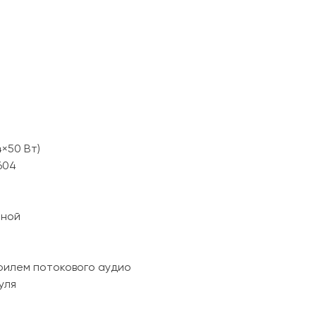
×50 Вт)
604
нной
офилем потокового аудио
уля