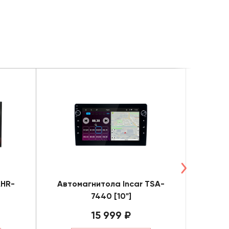
AHR-
Автомагнитола Incar TSA-
Автом
7440 [10"]
15 999 ₽