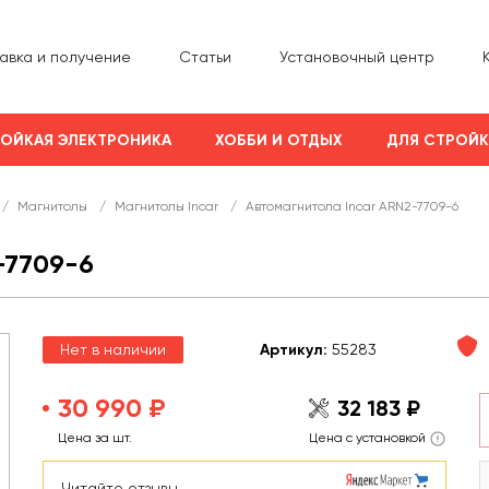
авка и получение
Статьи
Установочный центр
ОЙКАЯ ЭЛЕКТРОНИКА
ХОББИ И ОТДЫХ
ДЛЯ СТРОЙ
/
Магнитолы
/
Магнитолы Incar
/
Автомагнитола Incar ARN2-7709-6
7709-6
Нет в наличии
Арт
икул
:
55283
30 990 ₽
32 183 ₽
Цена за шт.
Цена с установкой
Читайте отзывы