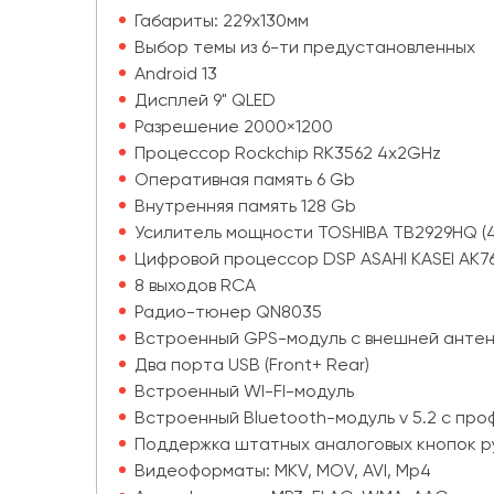
Габариты: 229х130мм
Выбор темы из 6-ти предустановленных
Android 13
Дисплей 9" QLED
Разрешение 2000×1200
Процессор Rockchip RK3562 4x2GHz
Оперативная память 6 Gb
Внутренняя память 128 Gb
Усилитель мощности TOSHIBA TB2929HQ (4
Цифровой процессор DSP ASAHI KASEI AK7
8 выходов RCA
Радио-тюнер QN8035
Встроенный GPS-модуль с внешней анте
Два порта USB (Front+ Rear)
Встроенный WI-FI-модуль
Встроенный Bluetooth-модуль v 5.2 с пр
Поддержка штатных аналоговых кнопок р
Видеоформаты: MKV, MOV, AVI, Mp4