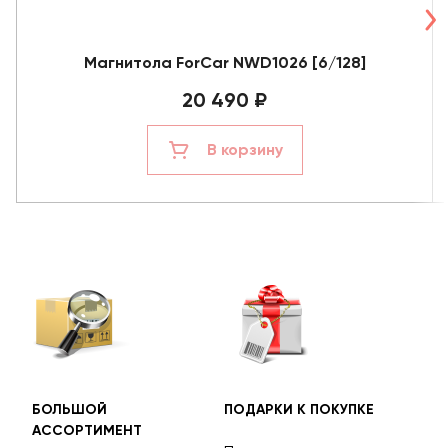
Магнитола ForCar NWD1026 [6/128]
20 490 ₽
В корзину
БОЛЬШОЙ
ПОДАРКИ К ПОКУПКЕ
БЕС
АССОРТИМЕНТ
ДОС