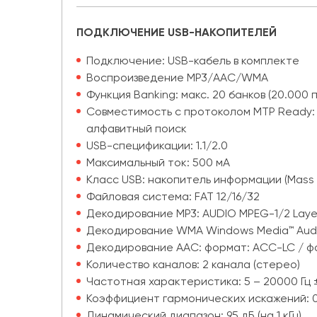
ПОДКЛЮЧЕНИЕ USB-НАКОПИТЕЛЕЙ
Подключение: USB-кабель в комплекте
Воспроизведение MP3/AAC/WMA
Функция Banking: макс. 20 банков (20.000 
Совместимость с протоколом MTP Ready: п
алфавитный поиск
USB-спецификации: 1.1/2.0
Максимальный ток: 500 мА
Класс USB: накопитель информации (Mass 
Файловая система: FAT 12/16/32
Декодирование MP3: AUDIO MPEG-1/2 Laye
Декодирование WMA Windows Media™ Aud
Декодирование AAC: формат: ACC-LC / фа
Количество каналов: 2 канала (стерео)
Частотная характеристика: 5 – 20000 Гц 
Коэффициент гармонических искажений: 0,0
Динамический диапазон: 95 дБ (на 1 кГц)