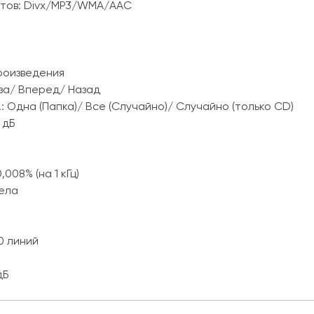
тов: Divx/MP3/WMA/AAC
роизведения
за/ Вперед/ Назад
: Одна (Папка)/ Все (Случайно)/ Случайно (только CD)
 дБ
08% (на 1 кГц)
ела
0 линий
дБ