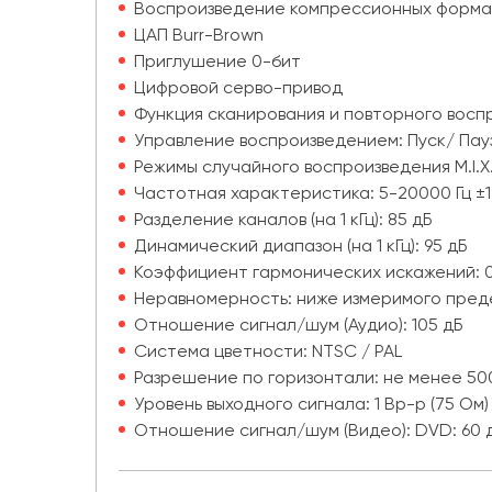
Воспроизведение компрессионных форма
ЦАП Burr-Brown
Приглушение 0-бит
Цифровой серво-привод
Функция сканирования и повторного восп
Управление воспроизведением: Пуск/ Пау
Режимы случайного воспроизведения M.I.X.
Частотная характеристика: 5-20000 Гц ±1
Разделение каналов (на 1 кГц): 85 дБ
Динамический диапазон (на 1 кГц): 95 дБ
Коэффициент гармонических искажений: 0,0
Неравномерность: ниже измеримого пред
Отношение сигнал/шум (Аудио): 105 дБ
Система цветности: NTSC / PAL
Разрешение по горизонтали: не менее 50
Уровень выходного сигнала: 1 Вp-p (75 Ом)
Отношение сигнал/шум (Видео): DVD: 60 