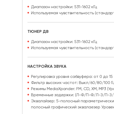
Диапазон настройки: 531-1602 кГц
Используемая чувствительность (стандарт I
ТЮНЕР ДВ
Диапазон настройки: 531-1602 кГц
Используемая чувствительность (стандарт I
НАСТРОЙКА ЗВУКА
Регулировка уровня сабвуфера: от 0 до 15
Фильтр высоких частот: Выкл/60/80/100 Г
Режимы MediaXpander: FM, CD, XM, MP3 (Урове
Временные задержки: (Л-Ф/П-Ф/Л-З/П-З/Л
Эквалайзер: 5-полосный параметрический (6
полосный графический эквалаезер Уровень