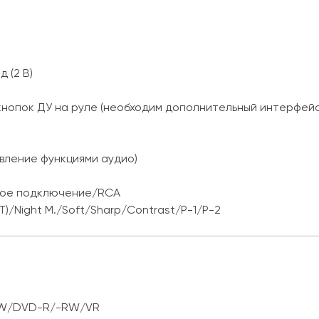
 (2 В)
нопок ДУ на руле (необходим дополнительный интерфейс
авление функциями аудио)
ямое подключение/RCA
T)/Night M./Soft/Sharp/Contrast/P-1/P-2
RW/DVD-R/-RW/VR