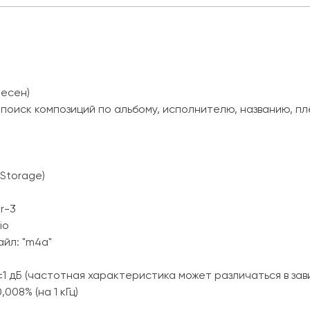
песен)
оиск композиций по альбому, исполнителю, названию, пле
Storage)
r-3
io
йл: "m4a"
±1 дБ (частотная характеристика может различаться в з
08% (на 1 кГц)