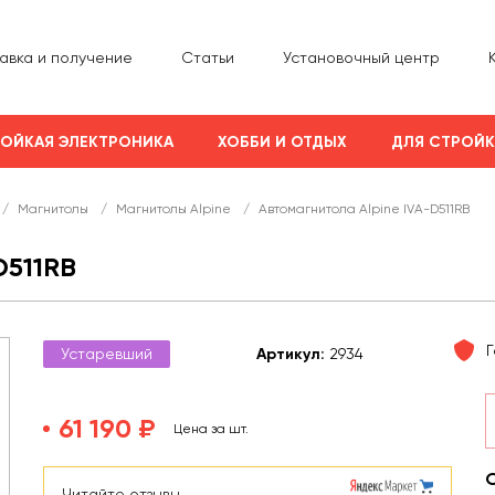
авка и получение
Статьи
Установочный центр
ОЙКАЯ ЭЛЕКТРОНИКА
ХОББИ И ОТДЫХ
ДЛЯ СТРОЙ
/
Магнитолы
/
Магнитолы Alpine
/
Автомагнитола Alpine IVA-D511RB
511RB
Г
Устаревший
Арт
икул
:
2934
61 190 ₽
Цена за шт.
Читайте отзывы