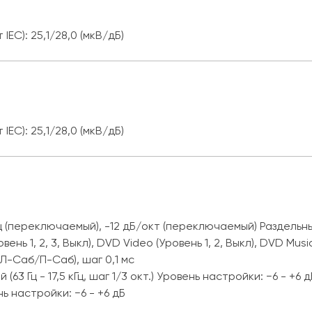
EC): 25,1/28,0 (мкВ/дБ)
EC): 25,1/28,0 (мкВ/дБ)
ц (переключаемый), -12 дБ/окт (переключаемый) Раздель
нь 1, 2, 3, Выкл), DVD Video (Уровень 1, 2, Выкл), DVD Music
-Саб/П-Саб), шаг 0,1 мс
3 Гц - 17,5 кГц, шаг 1/3 окт.) Уровень настройки: −6 - +6
 настройки: −6 - +6 дБ