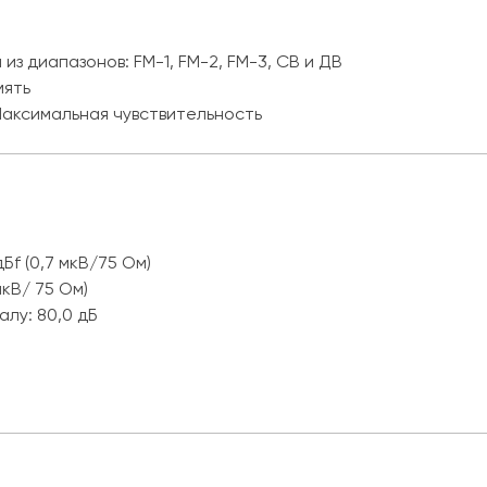
из диапазонов: FM-1, FM-2, FM-3, СВ и ДВ
мять
Максимальная чувствительность
Бf (0,7 мкВ/75 Ом)
мкВ/ 75 Ом)
лу: 80,0 дБ