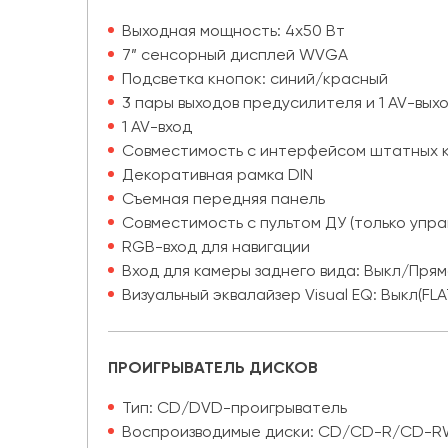
Выходная мощность: 4х50 Вт
7” сенсорный дисплей WVGA
Подсветка кнопок: синий/красный
3 пары выходов предусилителя и 1 AV-выход
1 AV-вход
Совместимость с интерфейсом штатных к
Декоративная рамка DIN
Съемная передняя панель
Совместимость с пультом ДУ (только упр
RGB-вход для навигации
Вход для камеры заднего вида: Выкл/Пр
Визуальный эквалайзер Visual EQ: Выкл(FLA
ПРОИГРЫВАТЕЛЬ ДИСКОВ
Тип: CD/DVD-проигрыватель
Воспроизводимые диски: CD/CD-R/CD-