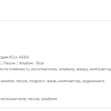
одим KCU-451iV)
.: Песня / Альбом / Все
з по плейлисту, исполнителю, альбому, жанру, композитор
альбом, песня, подкаст, жанр, композитор, аудиокнига
исполнителе, песне, альбоме