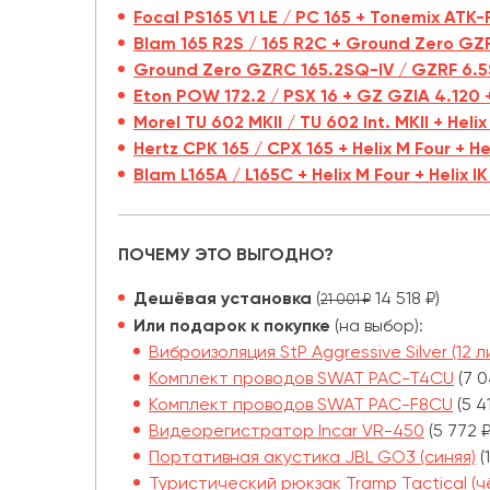
Focal PS165 V1 LE / PC 165 + Tonemix ATK-
Blam 165 R2S / 165 R2C + Ground Zero GZF
Ground Zero GZRC 165.2SQ-IV / GZRF 6.5SQ
Eton POW 172.2 / PSX 16 + GZ GZIA 4.120 
Morel TU 602 MKII / TU 602 Int. MKII + Hel
Hertz CPK 165 / CPX 165 + Helix M Four + H
Blam L165A / L165C + Helix M Four + Helix 
ПОЧЕМУ ЭТО ВЫГОДНО?
Дешёвая установка
(
14 518 ₽)
21 001 ₽
Или подарок к покупке
(на выбор):
Виброизоляция StP Aggressive Silver (12 л
Комплект проводов SWAT PAC-T4CU
(7 0
Комплект проводов SWAT PAC-F8CU
(5 4
Видеорегистратор Incar VR-450
(5 772 ₽
Портативная акустика JBL GO3 (синяя)
(
Туристический рюкзак Tramp Tactical (ч