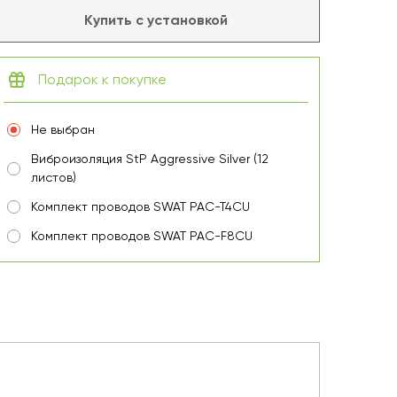
Купить с установкой
Подарок к покупке
Не выбран
Виброизоляция StP Aggressive Silver (12
листов)
Комплект проводов SWAT PAC-T4CU
Комплект проводов SWAT PAC-F8CU
Видеорегистратор Incar VR-450
Портативная акустика JBL GO3 (синяя)
Туристический рюкзак Tramp Tactical
(чёрный)
Телескоп Discovery Sky T50 с книгой