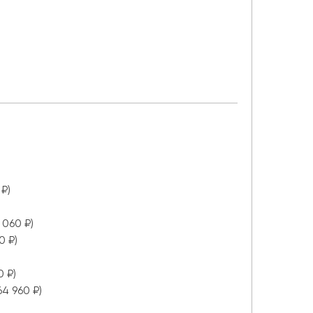
Микроскоп Levenhuk 2S NG, монокулярный
Бинокль Discovery Field 12x50
Палатка Tramp Lite Wonder 3 (зеленый)
 ₽)
 060 ₽)
0 ₽)
0 ₽)
64 960 ₽)