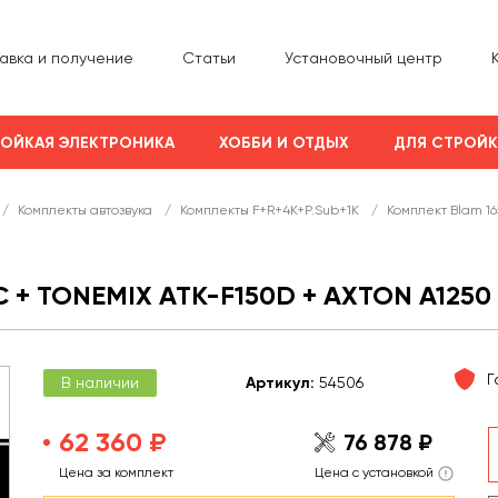
авка и получение
Статьи
Установочный центр
ОЙКАЯ ЭЛЕКТРОНИКА
ХОББИ И ОТДЫХ
ДЛЯ СТРОЙ
/
Комплекты автозвука
/
Комплекты F+R+4K+P.Sub+1K
/
Комплект Blam 165
C + TONEMIX ATK-F150D + AXTON A1250
Г
В наличии
Арт
икул
:
54506
62 360 ₽
76 878 ₽
Цена за комплект
Цена с установкой