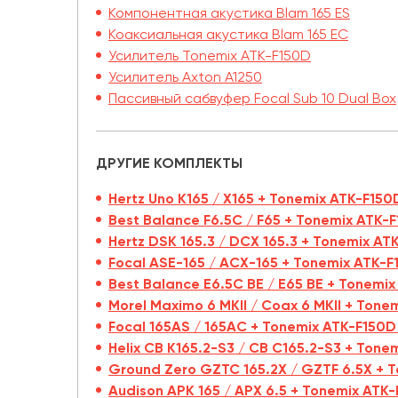
Компонентная акустика Blam 165 ES
Коаксиальная акустика Blam 165 EC
Усилитель Tonemix ATK-F150D
Усилитель Axton A1250
Пассивный сабвуфер Focal Sub 10 Dual Box
ДРУГИЕ КОМПЛЕКТЫ
Hertz Uno K165 / X165 + Tonemix ATK-F15
Best Balance F6.5C / F65 + Tonemix ATK-
Hertz DSK 165.3 / DCX 165.3 + Tonemix A
Focal ASE-165 / ACX-165 + Tonemix ATK-
Best Balance E6.5C BE / E65 BE + Tonemi
Morel Maximo 6 MKII / Coax 6 MKII + Tone
Focal 165AS / 165AC + Tonemix ATK-F150D 
Helix CB K165.2-S3 / CB C165.2-S3 + Tone
Ground Zero GZTC 165.2X / GZTF 6.5X + T
Audison APK 165 / APX 6.5 + Tonemix ATK-