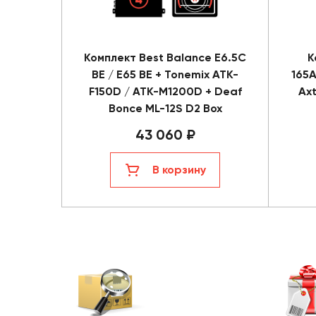
Комплект Best Balance E6.5C
К
BE / E65 BE + Tonemix ATK-
165A
F150D / ATK-M1200D + Deaf
Axt
Bonce ML-12S D2 Box
43 060 ₽
В корзину