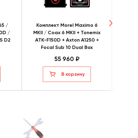
65 /
Комплект Morel Maximo 6
Компле
0D /
MKII / Coax 6 MKII + Tonemix
CB C16
S D2
ATK-F150D + Axton A1250 +
F150D
Focal Sub 10 Dual Box
55 960 ₽
В корзину