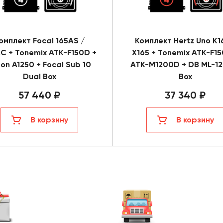
омплект Focal 165AS /
Комплект Hertz Uno K1
C + Tonemix ATK-F150D +
X165 + Tonemix ATK-F15
on A1250 + Focal Sub 10
ATK-M1200D + DB ML-12
Dual Box
Box
57 440 ₽
37 340 ₽
В корзину
В корзину