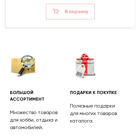
В корзину
БОЛЬШОЙ
ПОДАРКИ К ПОКУПКЕ
БЕС
АССОРТИМЕНТ
ДОС
Полезные подарки
Множество товаров
Дос
для многих товаров
для хобби, отдыха и
на 
каталога.
м
автомобилей.
асс
тов