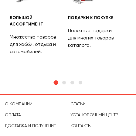
БОЛЬШОЙ
ПОДАРКИ К ПОКУПКЕ
БЕС
АССОРТИМЕНТ
ДОС
Полезные подарки
Множество товаров
Дос
для многих товаров
для хобби, отдыха и
на 
каталога.
м
автомобилей.
асс
тов
О КОМПАНИИ
СТАТЬИ
ОПЛАТА
УСТАНОВОЧНЫЙ ЦЕНТР
ДОСТАВКА И ПОЛУЧЕНИЕ
КОНТАКТЫ