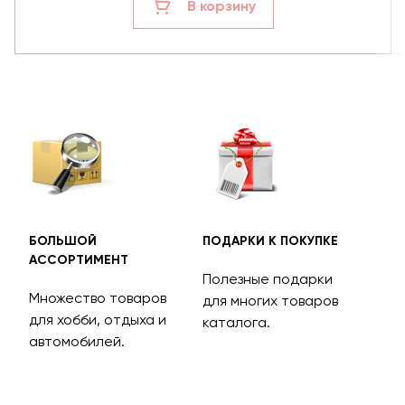
В корзину
БОЛЬШОЙ
ПОДАРКИ К ПОКУПКЕ
БЕС
АССОРТИМЕНТ
ДОС
Полезные подарки
Множество товаров
Дос
для многих товаров
для хобби, отдыха и
на 
каталога.
м
автомобилей.
асс
тов