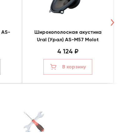
 AS-
Широкополосная акустика
Мидр
Ural (Урал) AS-M57 Molot
4 124 ₽
В корзину