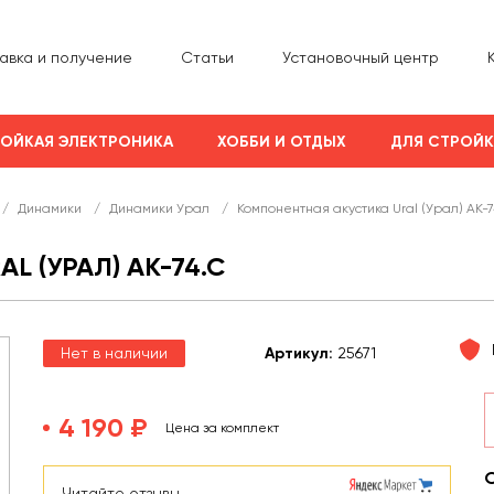
авка и получение
Статьи
Установочный центр
ОЙКАЯ ЭЛЕКТРОНИКА
ХОББИ И ОТДЫХ
ДЛЯ СТРОЙ
/
Динамики
/
Динамики Урал
/
Компонентная акустика Ural (Урал) AK-7
 (УРАЛ) AK-74.C
Нет в наличии
Арт
икул
:
25671
4 190 ₽
Цена за комплект
Читайте отзывы