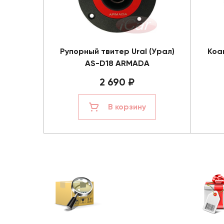
Рупорный твитер Ural (Урал)
Коа
AS-D18 ARMADA
2 690 ₽
В корзину