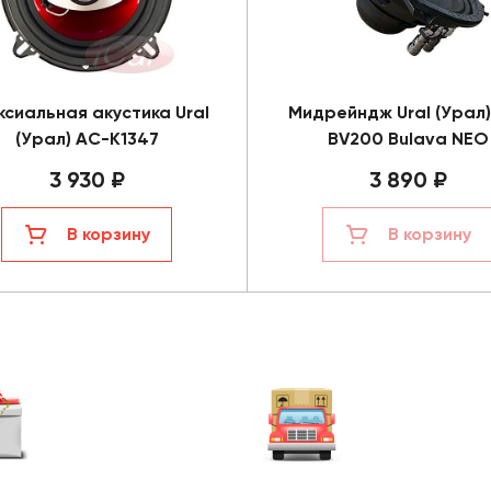
ксиальная акустика Ural
Мидрейндж Ural (Урал)
(Урал) АС-К1347
BV200 Bulava NEO
3 930 ₽
3 890 ₽
В корзину
В корзину