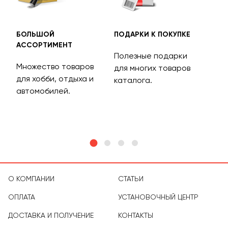
БОЛЬШОЙ
ПОДАРКИ К ПОКУПКЕ
БЕС
АССОРТИМЕНТ
ДОС
Полезные подарки
Множество товаров
Дос
для многих товаров
для хобби, отдыха и
на 
каталога.
м
автомобилей.
асс
тов
О КОМПАНИИ
СТАТЬИ
ОПЛАТА
УСТАНОВОЧНЫЙ ЦЕНТР
ДОСТАВКА И ПОЛУЧЕНИЕ
КОНТАКТЫ