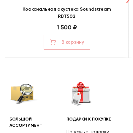
Коаксиальная акустика Soundstream
RBT502
1 500 ₽
В корзину
БОЛЬШОЙ
ПОДАРКИ К ПОКУПКЕ
БЕС
АССОРТИМЕНТ
ДОС
Полезные подарки