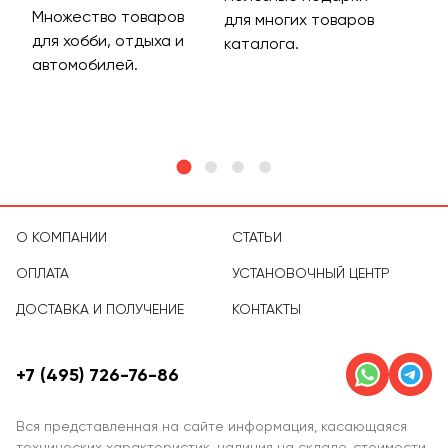
Множество товаров
Дос
для многих товаров
для хобби, отдыха и
на 
каталога.
м
автомобилей.
асс
тов
О КОМПАНИИ
СТАТЬИ
ОПЛАТА
УСТАНОВОЧНЫЙ ЦЕНТР
ДОСТАВКА И ПОЛУЧЕНИЕ
КОНТАКТЫ
+7 (495) 726-76-86
Вся представленная на сайте информация, касающаяся
технических характеристик, наличия на складе, стоимости