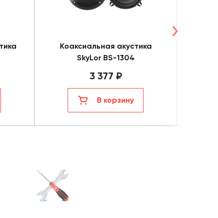
тика
Коаксиальная акустика
Высок
SkyLor BS-1304
3 377 ₽
В корзину