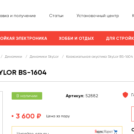
авка и получение
Статьи
Установочный центр
ОЙКАЯ ЭЛЕКТРОНИКА
ХОББИ И ОТДЫХ
ДЛЯ СТРОЙ
/
Динамики
/
Динамики SkyLor
/
Коаксиальная акустика SkyLor BS-1604
LOR BS-1604
Г
В наличии
Арт
икул
:
52882
3 600 ₽
Цена за пару
Читайте отзывы