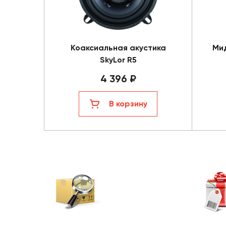
Коаксиальная акустика
Ми
SkyLor R5
4 396 ₽
В корзину