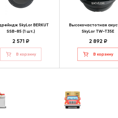
дрейндж SkyLor BERKUT
Высокочастотная акус
SSB-85 (1 шт.)
SkyLor TW-T35E
2 571 ₽
2 892 ₽
В корзину
В корзину