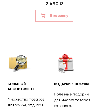
2 490 ₽
В корзину
БОЛЬШОЙ
ПОДАРКИ К ПОКУПКЕ
БЕС
АССОРТИМЕНТ
ДОС
Полезные подарки
Множество товаров
Дос
для многих товаров
для хобби, отдыха и
на 
каталога.