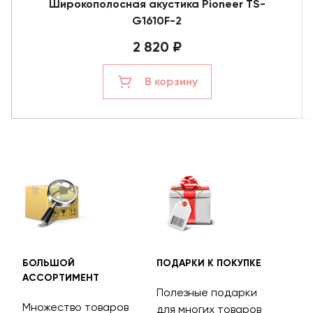
Широкополосная акустика Pioneer TS-
G1610F-2
2 820 ₽
В корзину
БОЛЬШОЙ
ПОДАРКИ К ПОКУПКЕ
БЕС
АССОРТИМЕНТ
ДОС
Полезные подарки
Множество товаров
Дос
для многих товаров