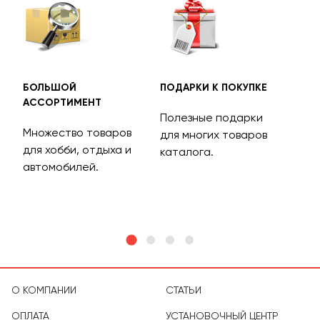
БОЛЬШОЙ
ПОДАРКИ К ПОКУПКЕ
БЕС
АССОРТИМЕНТ
ДОС
Полезные подарки
Множество товаров
Дос
для многих товаров
для хобби, отдыха и
на 
каталога.
м
автомобилей.
асс
тов
О КОМПАНИИ
СТАТЬИ
ОПЛАТА
УСТАНОВОЧНЫЙ ЦЕНТР