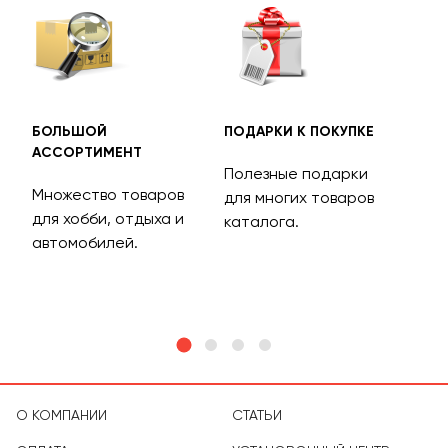
БОЛЬШОЙ
ПОДАРКИ К ПОКУПКЕ
БЕС
АССОРТИМЕНТ
ДОС
Полезные подарки
Множество товаров
Дос
для многих товаров
для хобби, отдыха и
на 
каталога.
м
автомобилей.
асс
тов
О КОМПАНИИ
СТАТЬИ