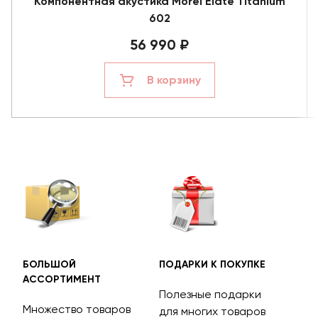
Компонентная акустика Morel Elate Titanium
602
56 990 ₽
В корзину
БОЛЬШОЙ
ПОДАРКИ К ПОКУПКЕ
БЕС
АССОРТИМЕНТ
ДОС
Полезные подарки
Множество товаров
Дос
для многих товаров