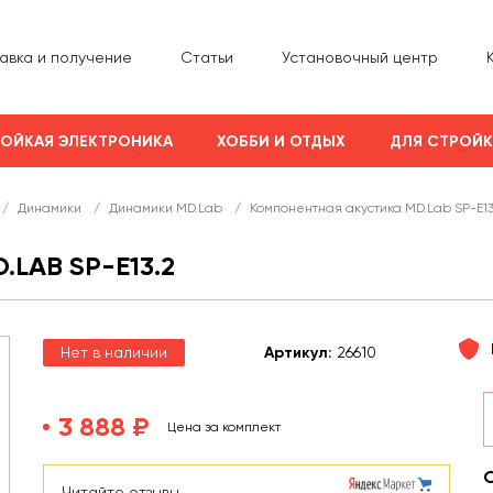
авка и получение
Статьи
Установочный центр
ОЙКАЯ ЭЛЕКТРОНИКА
ХОББИ И ОТДЫХ
ДЛЯ СТРОЙ
/
Динамики
/
Динамики MD.Lab
/
Компонентная акустика MD.Lab SP-E13
LAB SP-E13.2
Нет в наличии
Арт
икул
:
26610
3 888 ₽
Цена за комплект
Читайте отзывы