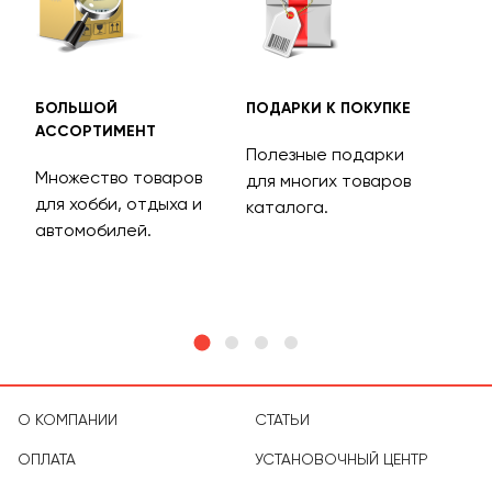
БОЛЬШОЙ
ПОДАРКИ К ПОКУПКЕ
БЕС
АССОРТИМЕНТ
ДОС
Полезные подарки
Множество товаров
Дос
для многих товаров
для хобби, отдыха и
на 
каталога.
м
автомобилей.
асс
тов
О КОМПАНИИ
СТАТЬИ
ОПЛАТА
УСТАНОВОЧНЫЙ ЦЕНТР