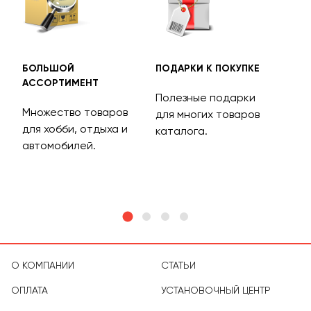
БОЛЬШОЙ
ПОДАРКИ К ПОКУПКЕ
БЕС
АССОРТИМЕНТ
ДОС
Полезные подарки
Множество товаров
Дос
для многих товаров
для хобби, отдыха и
на 
каталога.
м
автомобилей.
асс
тов
О КОМПАНИИ
СТАТЬИ
ОПЛАТА
УСТАНОВОЧНЫЙ ЦЕНТР