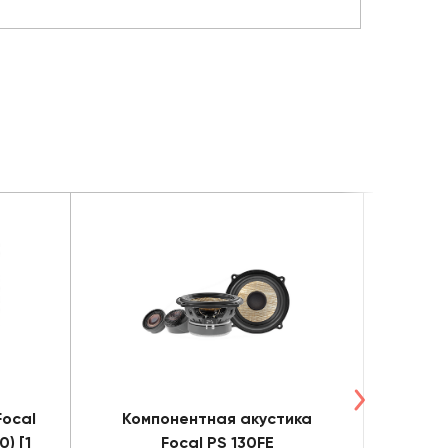
Focal
Компонентная акустика
Коа
) [1
Focal PS 130FE
Foc