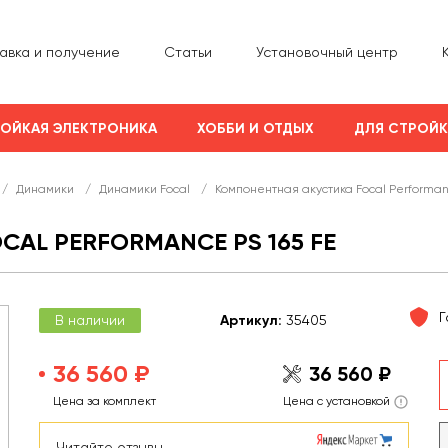
авка и получение
Статьи
Установочный центр
ОЙКАЯ ЭЛЕКТРОНИКА
ХОББИ И ОТДЫХ
ДЛЯ СТРОЙ
/
Динамики
/
Динамики Focal
/
Компонентная акустика Focal Performanc
AL PERFORMANCE PS 165 FE
Г
В наличии
Арт
икул
:
35405
36 560 ₽
36 560 ₽
Цена за комплект
Цена с установкой
Читайте отзывы