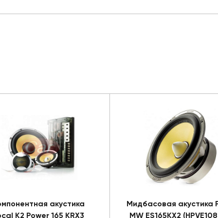
омпонентная акустика
Мидбасовая акустика 
ocal K2 Power 165 KRX3
MW ES165KX2 (HPVE1080