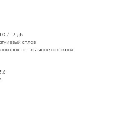
 0 / -3 дБ
гниевый сплав
ловолокно - льняное волокно»
0
3,6
2