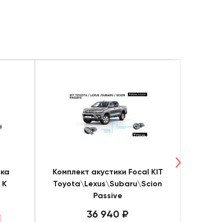
ика
Комплект акустики Focal KIT
Ком
 K
Toyota\Lexus\Subaru\Scion
Focal 
Passive
36 940 ₽