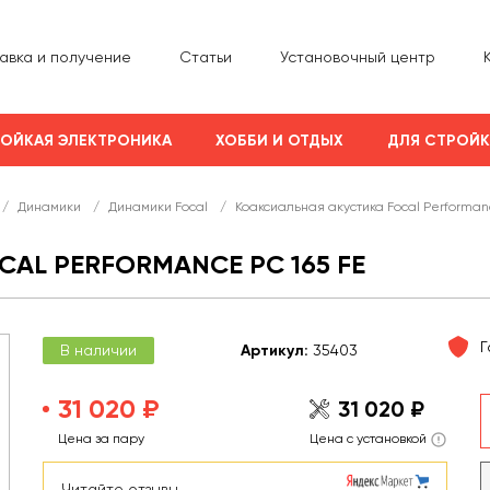
авка и получение
Статьи
Установочный центр
ОЙКАЯ ЭЛЕКТРОНИКА
ХОББИ И ОТДЫХ
ДЛЯ СТРОЙ
/
Динамики
/
Динамики Focal
/
Коаксиальная акустика Focal Performanc
AL PERFORMANCE PC 165 FE
Г
В наличии
Арт
икул
:
35403
31 020 ₽
31 020 ₽
Цена за пару
Цена с установкой
Читайте отзывы