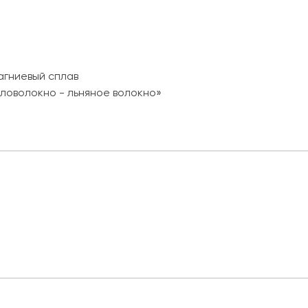
гниевый сплав
ловолокно - льняное волокно»