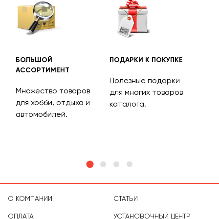
БОЛЬШОЙ
ПОДАРКИ К ПОКУПКЕ
БЕС
АССОРТИМЕНТ
ДОС
Полезные подарки
Множество товаров
Дос
для многих товаров
для хобби, отдыха и
на 
каталога.
м
автомобилей.
асс
тов
О КОМПАНИИ
СТАТЬИ
ОПЛАТА
УСТАНОВОЧНЫЙ ЦЕНТР