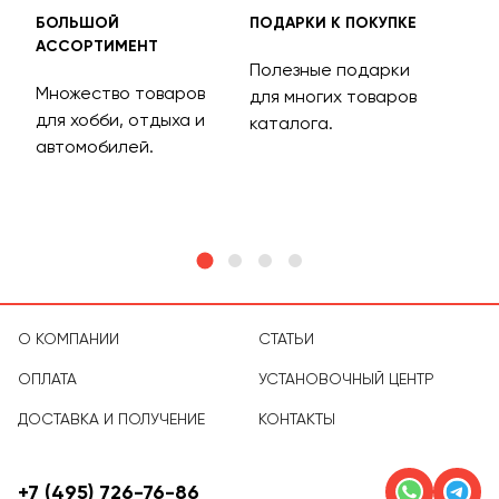
БОЛЬШОЙ
ПОДАРКИ К ПОКУПКЕ
БЕС
АССОРТИМЕНТ
ДОС
Полезные подарки
Множество товаров
Дос
для многих товаров
для хобби, отдыха и
на 
каталога.
м
автомобилей.
асс
тов
О КОМПАНИИ
СТАТЬИ
ОПЛАТА
УСТАНОВОЧНЫЙ ЦЕНТР
ДОСТАВКА И ПОЛУЧЕНИЕ
КОНТАКТЫ
+7 (495) 726-76-86