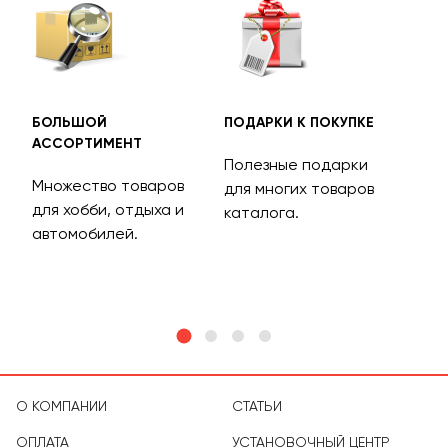
БОЛЬШОЙ
ПОДАРКИ К ПОКУПКЕ
БЕС
АССОРТИМЕНТ
ДОС
Полезные подарки
Множество товаров
Дос
для многих товаров
для хобби, отдыха и
на 
каталога.
м
автомобилей.
асс
тов
О КОМПАНИИ
СТАТЬИ
ОПЛАТА
УСТАНОВОЧНЫЙ ЦЕНТР