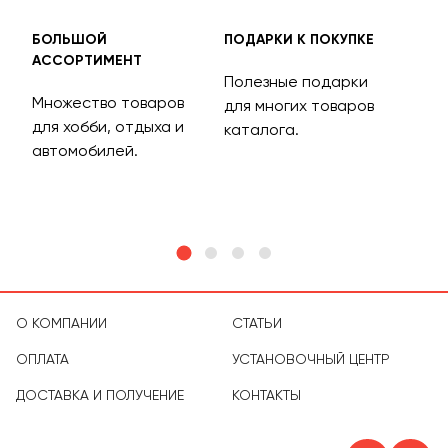
БОЛЬШОЙ
ПОДАРКИ К ПОКУПКЕ
БЕС
АССОРТИМЕНТ
ДОС
Полезные подарки
Множество товаров
Дос
для многих товаров
для хобби, отдыха и
на 
каталога.
м
автомобилей.
асс
тов
О КОМПАНИИ
СТАТЬИ
ОПЛАТА
УСТАНОВОЧНЫЙ ЦЕНТР
ДОСТАВКА И ПОЛУЧЕНИЕ
КОНТАКТЫ