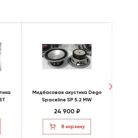
тика
Мидбасовая акустика Dego
Мидба
.5T
Spaceline SP 5.2 MW
Po
24 900 ₽
В корзину