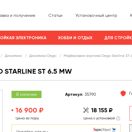
авка и получение
Статьи
Установочный центр
ОЙКАЯ ЭЛЕКТРОНИКА
ХОББИ И ОТДЫХ
ДЛЯ СТРОЙ
/
Динамики
/
Динамики Dego
/
Мидбасовая акустика Dego Starline ST 
STARLINE ST 6.5 MW
Г
В наличии
Арт
икул
:
35790
16 900 ₽
18 155 ₽
Цена за пару
Цена с установкой
Читайте отзывы